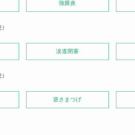
強膜炎
患）
）
涙道閉塞
患）
逆さまつげ