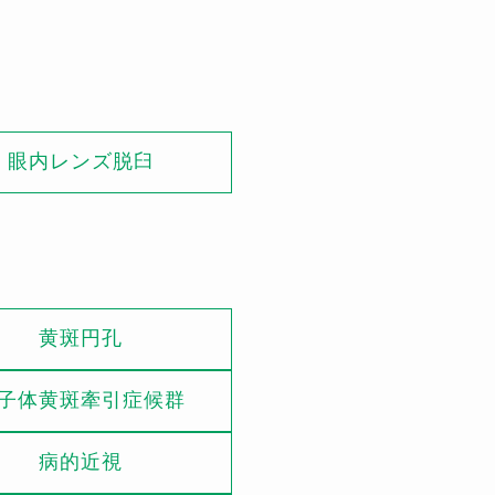
眼内レンズ脱臼
黄斑円孔
子体黄斑牽引症候群
病的近視