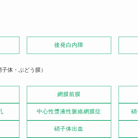
）
後発白内障
硝子体・ぶどう膜）
網膜前膜
孔
中心性漿液性脈絡網膜症
硝
硝子体出血