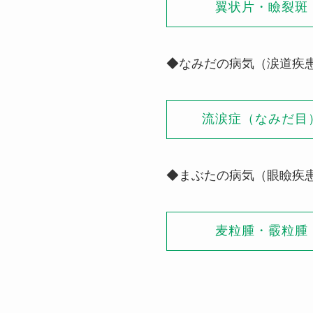
翼状片・瞼裂斑
◆なみだの病気（涙道疾
流涙症（なみだ目
◆まぶたの病気（眼瞼疾
麦粒腫・霰粒腫