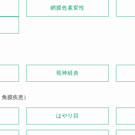
ィ
網膜色素変性
視神経炎
・角膜疾患）
はやり目