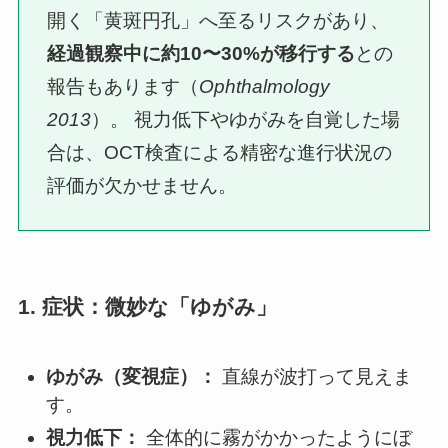
開く「黄斑円孔」へ至るリスクがあり、
経過観察中に約10〜30%が移行する
との
報告もあります（
Ophthalmology
2013
）。 視力低下やゆがみを自覚した場
合は、OCT検査による精密な進行状況の
評価が欠かせません。
1. 症状：微妙な「ゆがみ」
ゆがみ（変視症）：
直線が波打って見えま
す。
視力低下：
全体的に霧がかかったようにぼ